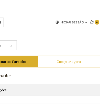
INICIAR SESSÃO
0
afa
E
F
onar ao Carrinho
Comprar agora
voritos
ações