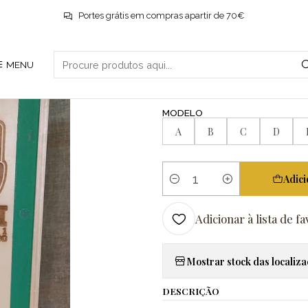
Início
Promoções
Caixa de garrafa
Portes grátis em compras apartir de 70€
|
MENU
Caixa de garr
MODELO
A
B
C
D
Adici
Quantidade
Adicionar à lista de fa
Mostrar stock das localiz
DESCRIÇÃO