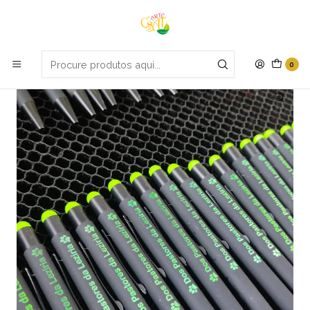
Portes grátis em compras apartir de 70€
Início
Dias festivos
Caneta emborrachada 2
0