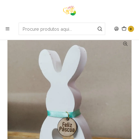
Portes grátis em compras apartir de 70€
Início
Páscoa
Coelho Grande Feliz Páscoa
0