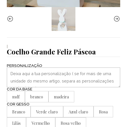
|
Coelho Grande Feliz Páscoa
PERSONALIZAÇÃO
COR DA BASE
mdf
branco
madeira
COR GESSO
Branco
Verde claro
Azul claro
Rosa
Lilás
Vermelho
Rosa velho