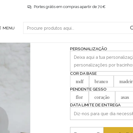
Início
Páscoa
Coelho Sentado com Base
Portes grátis em compras apartir de 70€
|
MENU
Coelho Senta
PERSONALIZAÇÃO
COR DA BASE
mdf
branco
madeir
PENDENTE GESSO
flor
coração
asas
DATA LIMITE DE ENTREGA