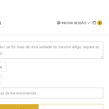
INICIAR SESSÃO
0
do com Base
a